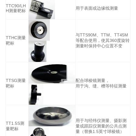
TTC90/LH
用于表面或边缘线测量
H测量靶标
与TTS90M、TTM、TT45M
TTHC测量
等配合使用，使其360度旋转
靶标
测量时保持中心位置不变
TTSG测量
配合球棱镜测量，
靶标
用于沟、缝、槽等特征测量
用于与经纬仪测量、摄影测
TT1.5S测
量或跟踪仪测量的公共点测
量靶标
量（替换1.5英寸球棱镜）