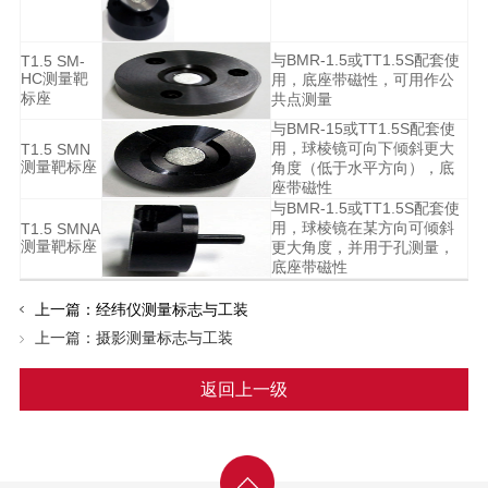
与BMR-1.5或TT1.5S配套使
T1.5 SM-
HC测量靶
用，底座带磁性，可用作公
标座
共点测量
与BMR-15或TT1.5S配套使
用，球棱镜可向下倾斜更大
T1.5 SMN
测量靶标座
角度（低于水平方向），底
座带磁性
与BMR-1.5或TT1.5S配套使
用，球棱镜在某方向可倾斜
T1.5 SMNA
测量靶标座
更大角度，并用于孔测量，
底座带磁性
上一篇：
经纬仪测量标志与工装
上一篇：
摄影测量标志与工装
返回上一级