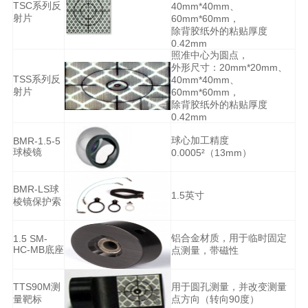
TSC系列反
40mm*40mm、
射片
60mm*60mm，
除背胶纸外的粘贴厚度
0.42mm
照准中心为圆点，
外形尺寸：20mm*20mm、
TSS系列反
40mm*40mm、
射片
60mm*60mm，
除背胶纸外的粘贴厚度
0.42mm
球心加工精度
BMR-1.5-5
球棱镜
0.0005²（13mm）
BMR-LS球
1.5英寸
棱镜保护索
铝合金材质，用于临时固定
1.5 SM-
HC-MB底座
点测量，带磁性
TTS90M测
用于圆孔测量，并改变测量
量靶标
点方向（转向90度）